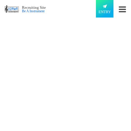
Recruiting Site
Be A Instrument
ENTRY