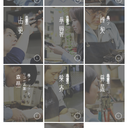
上山 浩史
本社 木管楽器 加工
兵子 明日香
本社 木管楽器 加工
浦口 和人
大島工場 バフ
森 昂二
リコーダー加工
本社 ファゴット・
鈴木 大介
大島工場 金管楽器 加工
益井 早織
大島工場 金管楽器 加工