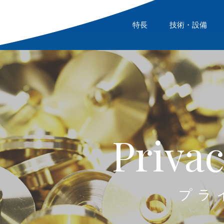
特長
技術・設備
P
r
i
v
a
プ
ラ