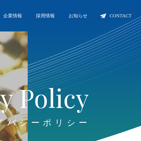
企業情報
採用情報
お知らせ
CONTACT
c
y
P
o
l
i
c
y
イ
バ
シ
ー
ポ
リ
シ
ー